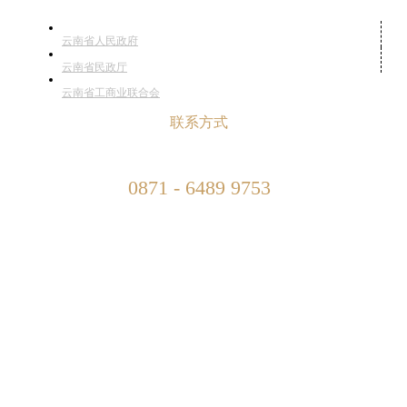
云南省人民政府
云南省民政厅
云南省工商业联合会
联系方式
0871 - 6489 9753
周一至周五 09:00-17:00
13888333763@139.com
云南省昆明市日新中路518号